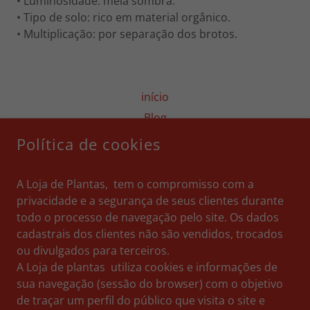
• Luminosidade: meia sombra.
• Tipo de solo: rico em material orgânico.
• Multiplicação: por separação dos brotos.
início
Blog
Galeria de Fotos
Política de cookies
ABC das Plantas
Trabalhe Conosco
A Loja de Plantas, tem o compromisso com a
privacidade e a segurança de seus clientes durante
Locais de atendimento
todo o processo de navegação pelo site. Os dados
Entre em Contato
cadastrais dos clientes não são vendidos, trocados
Política de Privacidade
ou divulgados para terceiros.
Termos e Condições
A Loja de plantas utiliza cookies e informações de
sua navegação (sessão do browser) com o objetivo
de traçar um perfil do público que visita o site e
LOJA DE PLANTAS