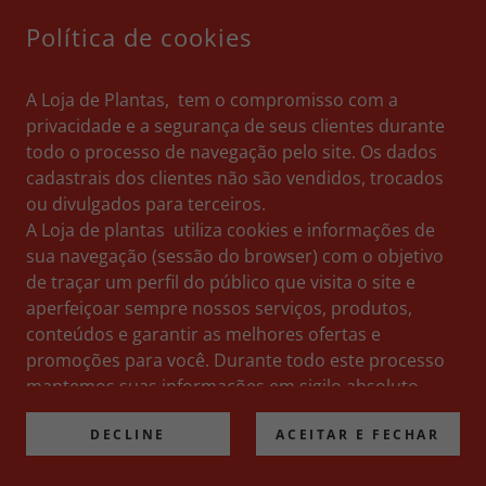
Política de cookies
A Loja de Plantas, tem o compromisso com a
privacidade e a segurança de seus clientes durante
todo o processo de navegação pelo site. Os dados
Espada de São Jorge
cadastrais dos clientes não são vendidos, trocados
R$ 18,00
R$ 8,00
ou divulgados para terceiros.
A Loja de plantas utiliza cookies e informações de
sua navegação (sessão do browser) com o objetivo
Sale
de traçar um perfil do público que visita o site e
aperfeiçoar sempre nossos serviços, produtos,
conteúdos e garantir as melhores ofertas e
promoções para você. Durante todo este processo
mantemos suas informações em sigilo absoluto.
Vale lembrar que seus dados são registrados pela
DECLINE
ACEITAR E FECHAR
Loja de plantas, de forma automatizada,
dispensando manipulação humana.