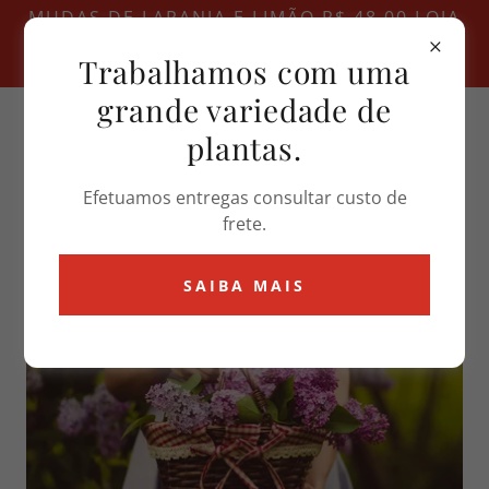
MUDAS DE LARANJA E LIMÃO R$ 48,00 LOJA
DE PLANTAS ENTRE EM CONTATO TEMOS
Trabalhamos com uma
TERRA VEGETAL E FLORES
grande variedade de
Luiz
11 98224-5544
Loja de Plantas
plantas.
Efetuamos entregas consultar custo de
frete.
SAIBA MAIS